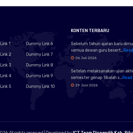
KONTEN TERBARU
ink 1
Dummy Link 6
Sebelum tahun ajaran baru dimu
semua dewan guru besert...
Read
ink 2
Dummy Link 7
06 Juli 2026
ink 3
Dummy Link 8
Setelah melaksanakan ujian akhi
ink 4
Dummy Link 9
semester genap tibalah s...
Read
29 Juni 2026
ink 5
Dummy Link 10
026 All rights reserved | Developed by
ICT Team Dispendik Kab. Sit