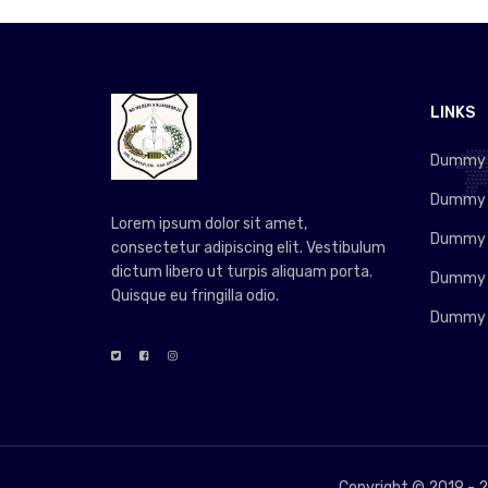
LINKS
Dummy L
Dummy L
Lorem ipsum dolor sit amet,
Dummy L
consectetur adipiscing elit. Vestibulum
dictum libero ut turpis aliquam porta.
Dummy L
Quisque eu fringilla odio.
Dummy L
Copyright © 2019 -
2