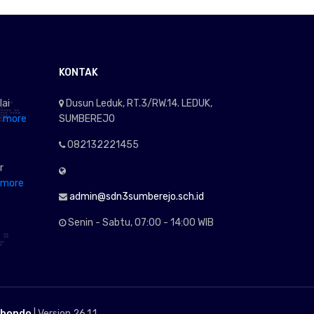
KONTAK
lai
Dusun Leduk, RT.3/RW.14. LEDUK,
 more
SUMBEREJO
082132221455
r
 more
admin@sdn3sumberejo.sch.id
Senin - Sabtu, 07:00 - 14:00 WIB
ubondo
| Version 26.1.1