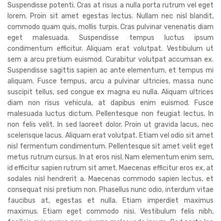
Suspendisse potenti. Cras at risus a nulla porta rutrum vel eget
lorem. Proin sit amet egestas lectus. Nullam nec nisl blandit,
commodo quam quis, mollis turpis. Cras pulvinar venenatis diam
eget malesuada. Suspendisse tempus luctus ipsum
condimentum efficitur. Aliquam erat volutpat. Vestibulum ut
sem a arcu pretium euismod. Curabitur volutpat accumsan ex.
Suspendisse sagittis sapien ac ante elementum, et tempus mi
aliquam. Fusce tempus, arcu a pulvinar ultricies, massa nunc
suscipit tellus, sed congue ex magna eu nulla. Aliquam ultrices
diam non risus vehicula, at dapibus enim euismod. Fusce
malesuada luctus dictum. Pellentesque non feugiat lectus. In
non felis velit. In sed laoreet dolor. Proin ut gravida lacus, nec
scelerisque lacus. Aliquam erat volutpat. Etiam vel odio sit amet
nisl fermentum condimentum. Pellentesque sit amet velit eget
metus rutrum cursus. In at eros nisl. Nam elementum enim sem,
id efficitur sapien rutrum sit amet. Maecenas efficitur eros ex, at
sodales nisl hendrerit a. Maecenas commodo sapien lectus, et
consequat nisi pretium non. Phasellus nunc odio, interdum vitae
faucibus at, egestas et nulla. Etiam imperdiet maximus
maximus. Etiam eget commodo nisi. Vestibulum felis nibh,