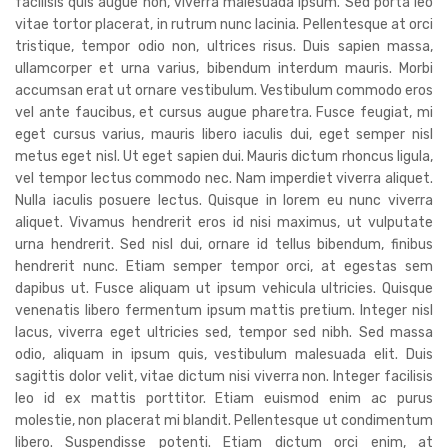
facilisis quis augue non, viverra malesuada ipsum. Sed porta leo
vitae tortor placerat, in rutrum nunc lacinia. Pellentesque at orci
tristique, tempor odio non, ultrices risus. Duis sapien massa,
ullamcorper et urna varius, bibendum interdum mauris. Morbi
accumsan erat ut ornare vestibulum. Vestibulum commodo eros
vel ante faucibus, et cursus augue pharetra. Fusce feugiat, mi
eget cursus varius, mauris libero iaculis dui, eget semper nisl
metus eget nisl. Ut eget sapien dui. Mauris dictum rhoncus ligula,
vel tempor lectus commodo nec. Nam imperdiet viverra aliquet.
Nulla iaculis posuere lectus. Quisque in lorem eu nunc viverra
aliquet. Vivamus hendrerit eros id nisi maximus, ut vulputate
urna hendrerit. Sed nisl dui, ornare id tellus bibendum, finibus
hendrerit nunc. Etiam semper tempor orci, at egestas sem
dapibus ut. Fusce aliquam ut ipsum vehicula ultricies. Quisque
venenatis libero fermentum ipsum mattis pretium. Integer nisl
lacus, viverra eget ultricies sed, tempor sed nibh. Sed massa
odio, aliquam in ipsum quis, vestibulum malesuada elit. Duis
sagittis dolor velit, vitae dictum nisi viverra non. Integer facilisis
leo id ex mattis porttitor. Etiam euismod enim ac purus
molestie, non placerat mi blandit. Pellentesque ut condimentum
libero. Suspendisse potenti. Etiam dictum orci enim, at