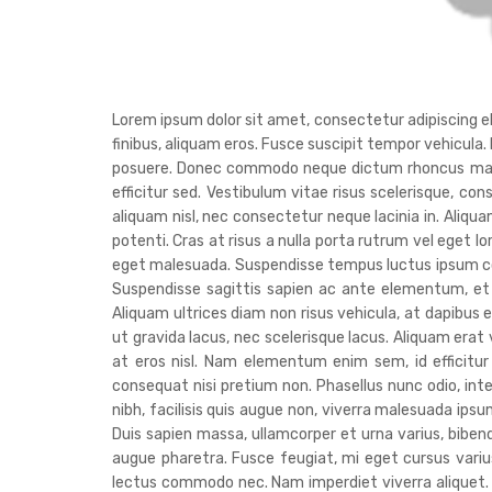
Lorem ipsum dolor sit amet, consectetur adipiscing elit
finibus, aliquam eros. Fusce suscipit tempor vehicula.
posuere. Donec commodo neque dictum rhoncus malesua
efficitur sed. Vestibulum vitae risus scelerisque, con
aliquam nisl, nec consectetur neque lacinia in. Aliq
potenti. Cras at risus a nulla porta rutrum vel eget l
eget malesuada. Suspendisse tempus luctus ipsum co
Suspendisse sagittis sapien ac ante elementum, et 
Aliquam ultrices diam non risus vehicula, at dapibus e
ut gravida lacus, nec scelerisque lacus. Aliquam era
at eros nisl. Nam elementum enim sem, id efficitur
consequat nisi pretium non. Phasellus nunc odio, in
nibh, facilisis quis augue non, viverra malesuada ipsum
Duis sapien massa, ullamcorper et urna varius, bib
augue pharetra. Fusce feugiat, mi eget cursus varius,
lectus commodo nec. Nam imperdiet viverra aliquet. Nu