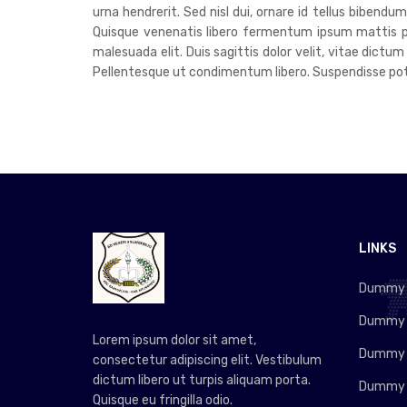
urna hendrerit. Sed nisl dui, ornare id tellus bibend
Quisque venenatis libero fermentum ipsum mattis pre
malesuada elit. Duis sagittis dolor velit, vitae dictum
Pellentesque ut condimentum libero. Suspendisse poten
LINKS
Dummy L
Dummy L
Lorem ipsum dolor sit amet,
Dummy L
consectetur adipiscing elit. Vestibulum
dictum libero ut turpis aliquam porta.
Dummy L
Quisque eu fringilla odio.