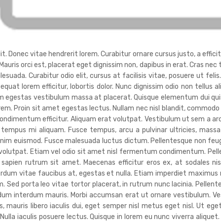
. Donec vitae hendrerit lorem. Curabitur ornare cursus justo, a efficitu
 Mauris orci est, placerat eget dignissim non, dapibus in erat. Cras ne
da. Curabitur odio elit, cursus at facilisis vitae, posuere ut felis
sequat lorem efficitur, lobortis dolor. Nunc dignissim odio non tellus a
uam egestas vestibulum massa at placerat. Quisque elementum dui quis
orem. Proin sit amet egestas lectus. Nullam nec nisl blandit, commodo
ndimentum efficitur. Aliquam erat volutpat. Vestibulum ut sem a ar
tempus mi aliquam. Fusce tempus, arcu a pulvinar ultricies, massa 
nim euismod. Fusce malesuada luctus dictum. Pellentesque non feugiat 
t volutpat. Etiam vel odio sit amet nisl fermentum condimentum. Pel
 sapien rutrum sit amet. Maecenas efficitur eros ex, at sodales n
terdum vitae faucibus at, egestas et nulla. Etiam imperdiet maximu
. Sed porta leo vitae tortor placerat, in rutrum nunc lacinia. Pellente
endum interdum mauris. Morbi accumsan erat ut ornare vestibulum. V
 mauris libero iaculis dui, eget semper nisl metus eget nisl. Ut ege
lla iaculis posuere lectus. Quisque in lorem eu nunc viverra aliquet