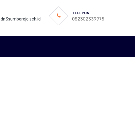
TELEPON:
dn3sumberejo.sch.id
082302339975