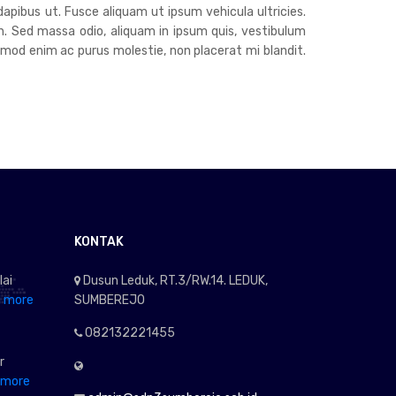
dapibus ut. Fusce aliquam ut ipsum vehicula ultricies.
h. Sed massa odio, aliquam in ipsum quis, vestibulum
euismod enim ac purus molestie, non placerat mi blandit.
KONTAK
lai
Dusun Leduk, RT.3/RW.14. LEDUK,
 more
SUMBEREJO
082132221455
r
 more