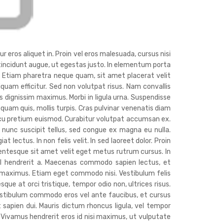
r eros aliquet in. Proin vel eros malesuada, cursus nisi
c tincidunt augue, ut egestas justo. In elementum porta
. Etiam pharetra neque quam, sit amet placerat velit
liquam efficitur. Sed non volutpat risus. Nam convallis
 dignissim maximus. Morbi in ligula urna. Suspendisse
 quam quis, mollis turpis. Cras pulvinar venenatis diam
cu pretium euismod. Curabitur volutpat accumsan ex.
nunc suscipit tellus, sed congue ex magna eu nulla.
lectus. In non felis velit. In sed laoreet dolor. Proin
lentesque sit amet velit eget metus rutrum cursus. In
isl hendrerit a. Maecenas commodo sapien lectus, et
s maximus. Etiam eget commodo nisi. Vestibulum felis
sque at orci tristique, tempor odio non, ultrices risus.
estibulum commodo eros vel ante faucibus, et cursus
t sapien dui. Mauris dictum rhoncus ligula, vel tempor
. Vivamus hendrerit eros id nisi maximus, ut vulputate