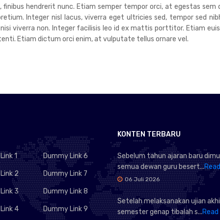
um, finibus hendrerit nunc. Etiam semper tempor orci, at egestas sem 
tium. Integer nisl lacus, viverra eget ultricies sed, tempor sed nib
 nisi viverra non. Integer facilisis leo id ex mattis porttitor. Etiam 
ti. Etiam dictum orci enim, at vulputate tellus ornare vel.
KONTEN TERBARU
ink 1
Dummy Link 6
Sebelum tahun ajaran baru dimu
semua dewan guru besert...
Read
ink 2
Dummy Link 7
06 Juli 2026
ink 3
Dummy Link 8
Setelah melaksanakan ujian akhi
ink 4
Dummy Link 9
semester genap tibalah s...
Read